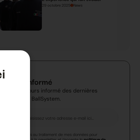
29 octobre 2025
News
i
Restez informé
Restez toujours informé des dernières
nouveautés BallSystem.
a
Je consens au traitement de mes données pour
l'abonnement à la newsletter et j'accepte la
politique de