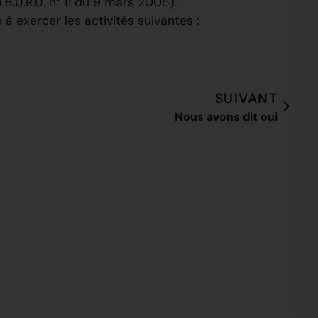
 B.U.R.U. n° 11 du 9 mars 2005).
 à exercer les activités suivantes :
SUIVANT
Nous avons dit oui