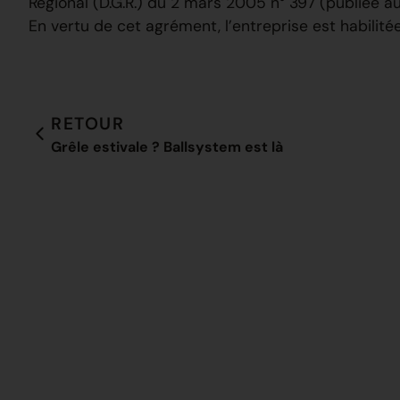
Régional (D.G.R.) du 2 mars 2005 n° 397 (publiée au
En vertu de cet agrément, l’entreprise est habilitée
RETOUR
Grêle estivale ? Ballsystem est là