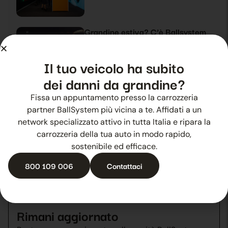
Grandine estiva? C’è Ballsystem
28 Ottobre 2025
News
Il tuo veicolo ha subito
dei danni da grandine?
L’esperienza che fa crescere
Fissa un appuntamento presso la carrozzeria
29 Ottobre 2025
News
partner BallSystem più vicina a te. Affidati a un
network specializzato attivo in tutta Italia e ripara la
carrozzeria della tua auto in modo rapido,
sostenibile ed efficace.
800 109 006
Contattaci
Rimani aggiornato