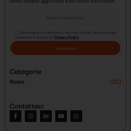
Resta sempre aggiornato sulle novità BallSystem.
Acconsento al trattamento dei miei dati per l’iscrizione alla
newsletter e accetto la
Privacy Policy
.
Si
prega
di
Categorie
lasciare
vuoto
News
(25)
questo
campo.
Contattaci