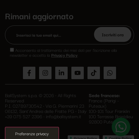
Rimani aggiornato
Si
prega
Acconsento al trattamento dei miei dati per l’iscrizione alla
di
newsletter e accetto la
Privacy Policy
.
lasciare
vuoto
questo
campo.
BallSystem s.p.a. © 2026 • All Rights
Sede francese:
Reserved
France (Parigi -
P.I. 02789730542 • Via G. Piermarini 23
Puteaux)
06132, Sant'Andrea delle Fratte PG • Italy
100-101 Tour Franklin
+39 075 527 2396
•
info@ballsystem.it
100 Terrasse Boieldieu
92800 Puteaux
•
Privacy Policy
Cookie Policy