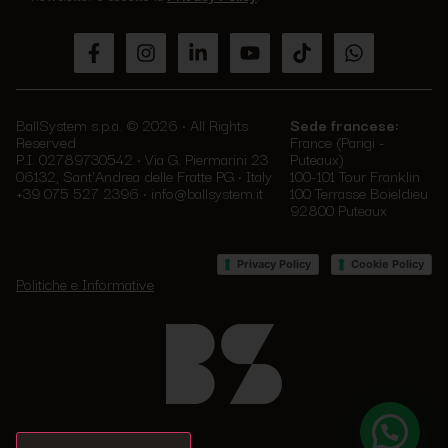
lasciare
vuoto
questo
campo.
BallSystem s.p.a. © 2026 • All Rights
Sede francese:
Reserved
France (Parigi -
P.I. 02789730542 • Via G. Piermarini 23
Puteaux)
06132, Sant'Andrea delle Fratte PG • Italy
100-101 Tour Franklin
+39 075 527 2396
•
info@ballsystem.it
100 Terrasse Boieldieu
92800 Puteaux
•
Privacy Policy
Cookie Policy
Politiche e Informative