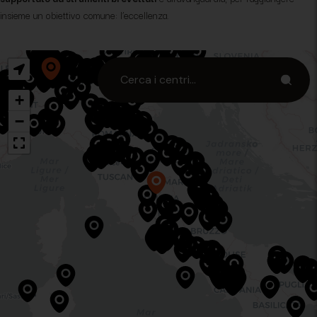
insieme un obiettivo comune: l’eccellenza.
+
−