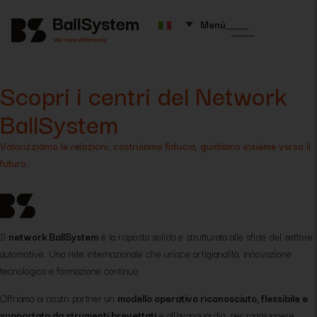
Menù
Scopri i centri del Network
BallSystem
Valorizziamo le relazioni, costruiamo fiducia, guidiamo insieme verso il
futuro.
Il
network BallSystem
è la risposta solida e strutturata alle sfide del settore
automotive. Una rete internazionale che unisce artigianalità, innovazione
tecnologica e formazione continua.
Offriamo ai nostri partner un
modello operativo riconosciuto, flessibile e
supportato da strumenti brevettati
e all’avanguardia, per raggiungere