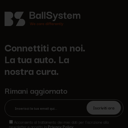
Connettiti con noi.
La tua auto. La
nostra cura.
Rimani aggiornato
Si
prega
Acconsento al trattamento dei miei dati per l’iscrizione alla
di
newsletter e accetto la
Privacy Policy
.