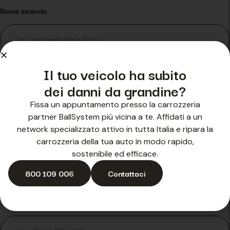
Nome azienda
Il tuo veicolo ha subito
P.IVA o C.F.
dei danni da grandine?
Fissa un appuntamento presso la carrozzeria
partner BallSystem più vicina a te. Affidati a un
network specializzato attivo in tutta Italia e ripara la
Una mail dove risponderti?
*
carrozzeria della tua auto in modo rapido,
sostenibile ed efficace.
800 109 006
Contattaci
…un telefono?