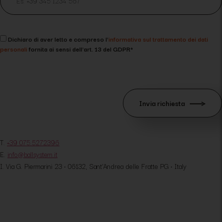
Dichiaro di aver letto e compreso l'
informativa sul trattamento dei dati
personali
fornita ai sensi dell'art. 13 del GDPR*
Invia richiesta
T.
+39 075.5272396
E.
info@ballsystem.it
I. Via G. Piermarini 23 • 06132, Sant’Andrea delle Fratte PG • Italy