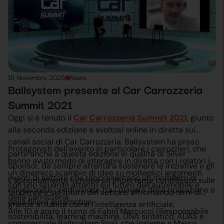
emissioni zero”.
15 Novembre 2025
News
Ballsystem presente al Car Carrozzeria
Summit 2021
Oggi si è tenuto il
Car Carrozzeria Summit 2021
, giunto
alla seconda edizione e svoltosi online in diretta sui
canali social di Car Carrozzeria. Ballsystem ha preso
Protagonisti dell’evento in particolare i carrozzieri, che
parte anche a questa edizione in qualità di Silver
hanno avuto modo di interagire in diretta con i relatori in
Sponsor, da sempre attenta a sostenere le iniziative e gli
un dinamico scambio di idee su molteplici argomenti,
eventi di settore che rappresentano un momento di
L’appuntamento fornisce un importante contribiuto sulle
con uno sguardo attento sul futuro dell’automobile e
riflessione e condivisione tra i players della riparazione e
tendenze e sul futuro del settore, affrontando temi di
della carrozzeria.
della filiera automotive.
grande attualità come l’intelligenza artificiale,
Alle 10 è stato il turno di Fabio Marcucci (Responsabile
sostenibilità, learning machine, DNA sintetico, ADAS e
commerciale Ballsystem Spa), che insieme a Marco