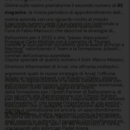
Online sulle nostre piattaforme il secondo numero di
BS
magazine
, la rivista periodica di approfondimento della
nostra azienda con uno sguardo rivolto al mondo
Il secondo numero vede il suo incipit con l’editoriale a
dell’automotive e al mercato della riparazione.
Cura di Fabio Marcucci che descrive la strategia di
Ballsystem per il 2022 e che, “passo dopo passo”,
Prosegue Carlo Mottola con il concetto di “Human
insieme ai suoi partner eccellenti, porta avanti principi e
Machine” valorizzando il Team e la formazione, pilastri
successi.
centrali dell’universo aziendale.
Ospite speciale di questo numero il Dott. Marco Mosaici,
Direttore Aftermarket di Arval, che affronta molteplici
argomenti quali: le nuove strategie di Arval, l’officina
Spazio al nostro network con Rosolino Chifari, titolare
mobile, la digitalizzazione e la salda collaborazione con
dell’omonima carrozzeria, intervistato come testimonial
Ballsystem come valore aggiunto ai clienti.
della formazione per i Green Partner di Ballsystem e, di
Uno sguardo alla digitalizzazione con Vittorio Polidori,
pari passo, Andrea Giovanardi, responsabile del network
responsabile IT, che spiega l’importanza di una gestione
Ballsystem che ci spiega la composizione della nostra
digitale e centralizzata ed ancora, un approfondimento
rete affiliati.
Si toccheranno, inoltre, argomenti come: la formazione
da parte del Dott. Paolo Saluto responsabile Scientifico
degli esperti in authority, il progetto OneTreePlanted ed
di Standard&Tasting, spin-off del Politecnico di Torino,
uno sguardo allo sport con Padel Arena.