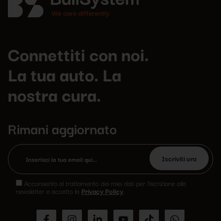
Connettiti con noi.
La tua auto. La
nostra cura.
Rimani aggiornato
Si
prega
Acconsento al trattamento dei miei dati per l’iscrizione alla
di
newsletter e accetto la
Privacy Policy
.
lasciare
vuoto
questo