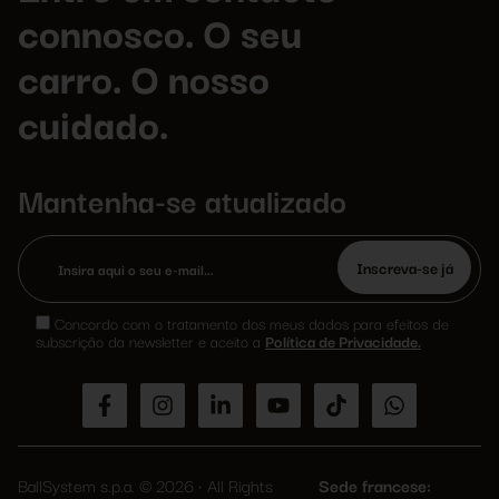
connosco. O seu
carro. O nosso
cuidado.
Mantenha-se atualizado
Please
leave
Concordo com o tratamento dos meus dados para efeitos de
this
subscrição da newsletter e aceito a
Política de Privacidade.
field
empty.
BallSystem s.p.a. © 2026 • All Rights
Sede francese: