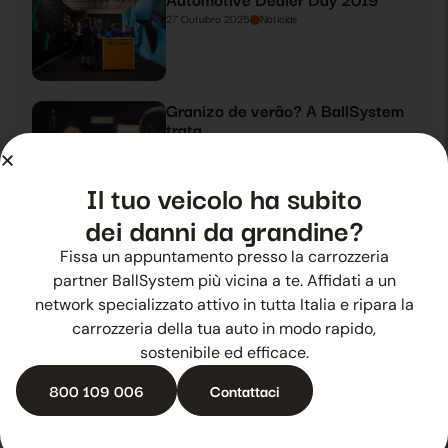
27 Outubro 2025
Notícias
Granizo de verão? A BallSystem
trata
28 Outubro 2025
Notícias
Il tuo veicolo ha subito
dei danni da grandine?
A experiência que faz crescer
Fissa un appuntamento presso la carrozzeria
29 Outubro 2025
Notícias
partner BallSystem più vicina a te. Affidati a un
network specializzato attivo in tutta Italia e ripara la
carrozzeria della tua auto in modo rapido,
sostenibile ed efficace.
800 109 006
Contattaci