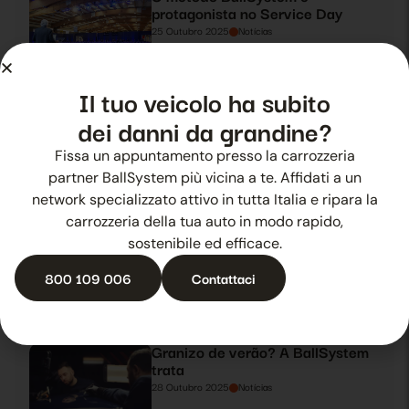
protagonista no Service Day
25 Outubro 2025
Notícias
Il tuo veicolo ha subito
BallSystem no Automotive Dealer
dei danni da grandine?
Day 2019
26 Outubro 2025
Notícias
Fissa un appuntamento presso la carrozzeria
partner BallSystem più vicina a te. Affidati a un
network specializzato attivo in tutta Italia e ripara la
carrozzeria della tua auto in modo rapido,
BallSystem protagonista no
sostenibile ed efficace.
Automotive Dealer Day 2019
27 Outubro 2025
Notícias
800 109 006
Contattaci
Granizo de verão? A BallSystem
trata
28 Outubro 2025
Notícias