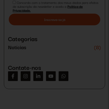
Concordo com o tratamento dos meus dados para efeitos
de subscrição da newsletter e aceito a
Política de
Privacidade.
Please
leave
this
Categorias
field
empty.
Notícias
(8)
Contate-nos