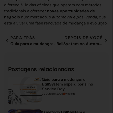
diferenciá-lo das oficinas que operam com métodos
tradicionais e oferecer
novas oportunidades de
negócio
num mercado, o
automóvel
e
pós-venda
, que
está a viver uma fase renovada de mudança e evolução.
PARA TRÁS
DEPOIS DE VOCÊ
Guia para a mudança: a BallSystem espera por si no Service Day
BallSystem no Automotive Dealer Day 2019
Postagens relacionadas
Guia para a mudança: a
BallSystem espera por si no
Service Day
24 Outubro 2025
Notícias
O método BallSystem é