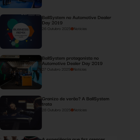
BallSystem no Automotive Dealer
Day 2019
26 Outubro 2025
Notícias
BallSystem protagonista no
Automotive Dealer Day 2019
27 Outubro 2025
Notícias
Granizo de verão? A BallSystem
trata
28 Outubro 2025
Notícias
A experiência que faz crescer