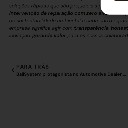
soluções rápidas que são prejudiciais para o ec
intervenção de reparação com zero emissões
, 
de sustentabilidade ambiental a cada carro repa
empresa significa agir com
transparência, honest
inovação,
gerando valor
para os nossos colaborado
PARA TRÁS
BallSystem protagonista no Automotive Dealer Day 2019