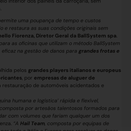
lo interior dos painéis da carroçaria, sem
.
 permite uma poupança de tempo e custos
o e restaura as suas condições originais sem
ello Fiorenza, Diretor Geral da BallSystem spa
.
ara as oficinas que utilizam o método BallSystem
s eficaz na gestão de danos para
grandes frotas e
olhida pelos
grandes players italianos e europeus
bricantes
, por
empresas de aluguer de
a restauração de automóveis acidentados e
ina humana e logística’ rápida e flexível,
 composta por artesãos talentosos formados para
idar com volumes que fariam qualquer um dos
renza.
“A
Hail Team
, composta por equipas de