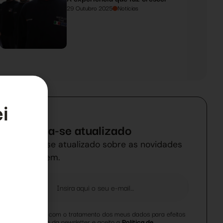
29 Outubro 2025
Notícias
i
Mantenha-se atualizado
Mantenha-se atualizado sobre as novidades
da BallSystem.
a
Concordo com o tratamento dos meus dados para efeitos
de subscrição da newsletter e aceito a
Política de