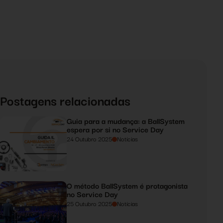
Postagens relacionadas
Guia para a mudança: a BallSystem
espera por si no Service Day
24 Outubro 2025
Notícias
O método BallSystem é protagonista
no Service Day
25 Outubro 2025
Notícias