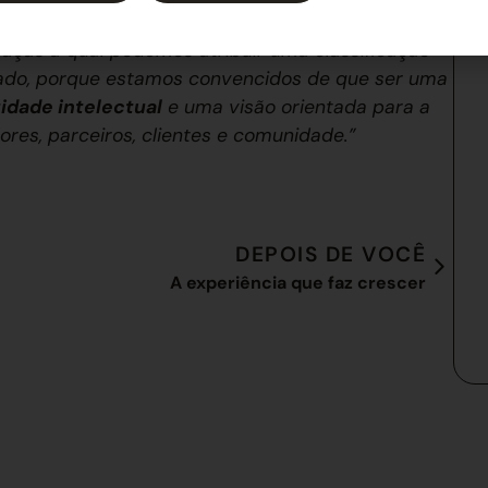
ossistema. Orgulhamo-nos de ter concebido uma
graças à qual podemos atribuir uma classificação
rado, porque estamos convencidos de que ser uma
idade intelectual
e uma visão orientada para a
res, parceiros, clientes e comunidade.”
DEPOIS DE VOCÊ
A experiência que faz crescer