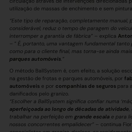
circulação através de intervenções direcionadas pe
utilização de massas de enchimento e sem pintura
“Este tipo de reparação, completamente manual,
considerável, reduz o tempo de paragem do veícul
interromper a garantia de fábrica”
– explica
Anton
– ”
É, portanto, uma vantagem fundamental tanto p
como para o cliente final, mas torna-se ainda mai
parques automóveis
.”
O método BallSystem é, com efeito, a solução esc
na gestão de frotas e parques automóveis, por
fa
automóveis
e por
companhias de seguros
para 
danificados pelo granizo.
“Escolher a BallSystem significa confiar numa ‘máqu
aperfeiçoada ao longo de décadas de atividade
,
trabalhar na perfeição em
grande escala
e para l
nossos concorrentes empalidecer”
– continua Fio