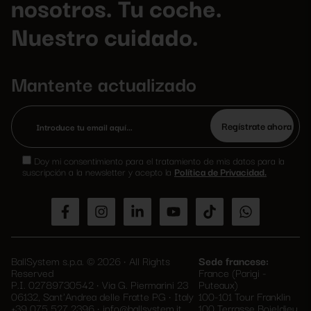
nosotros. Tu coche.
Nuestro cuidado.
Mantente actualizado
Por
favor,
Doy mi consentimiento para el tratamiento de mis datos para la
deja
suscripción a la newsletter y acepto la
Política de Privacidad.
este
campo
vacío.
BallSystem s.p.a. © 2026 • All Rights
Sede francese:
Reserved
France (Parigi -
P.I. 02789730542 • Via G. Piermarini 23
Puteaux)
06132, Sant'Andrea delle Fratte PG • Italy
100-101 Tour Franklin
+39 075 527 2396
•
info@ballsystem.it
100 Terrasse Boieldieu