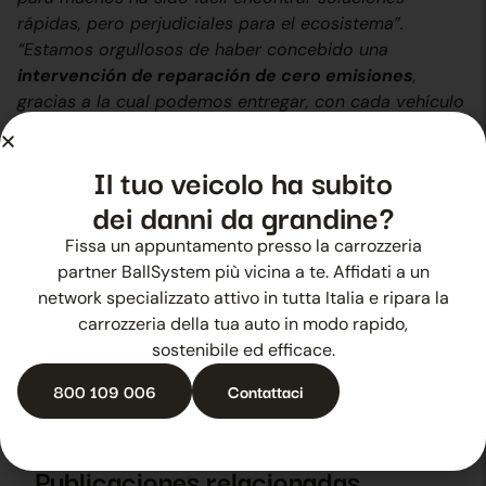
rápidas, pero perjudiciales para el ecosistema”.
“Estamos orgullosos de haber concebido una
intervención de reparación de cero emisiones
,
gracias a la cual podemos entregar, con cada vehículo
reparado, una evaluación de sostenibilidad ambiental,
porque estamos convencidos de que hacer empresa
Il tuo veicolo ha subito
significa actuar con
transparencia, honestidad
dei danni da grandine?
intelectual
y una visión orientada a la innovación,
generando valor
para nuestros empleados,
Fissa un appuntamento presso la carrozzeria
colaboradores, clientes y para la sociedad en su
partner BallSystem più vicina a te. Affidati a un
conjunto”.
network specializzato attivo in tutta Italia e ripara la
carrozzeria della tua auto in modo rapido,
HACIA ATRÁS
DESPUÉS DE USTED
sostenibile ed efficace.
Ballsystem protagonista en el Automotive Dealer Day 2019
La experiencia que te hace crecer
800 109 006
Contattaci
Publicaciones relacionadas