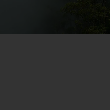
y
ganismo