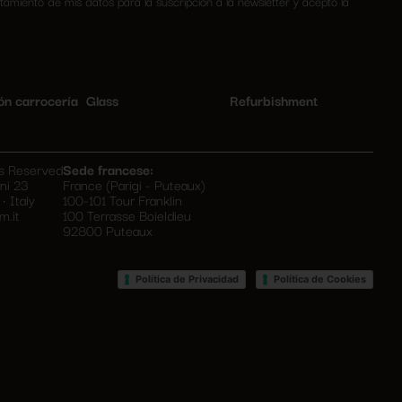
tamiento de mis datos para la suscripción a la newsletter y acepto la
este
campo
vacío.
ón carrocería
Glass
Refurbishment
ts Reserved
Sede francese:
ni 23
France (Parigi - Puteaux)
• Italy
100-101 Tour Franklin
m.it
100 Terrasse Boieldieu
92800 Puteaux
•
Política de Privacidad
Política de Cookies