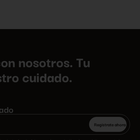
on nosotros. Tu
tro cuidado.
zado
Por
favor,
deja