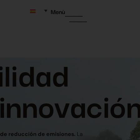
Menù
ilidad
 innovació
 de reducción de emisiones.
La