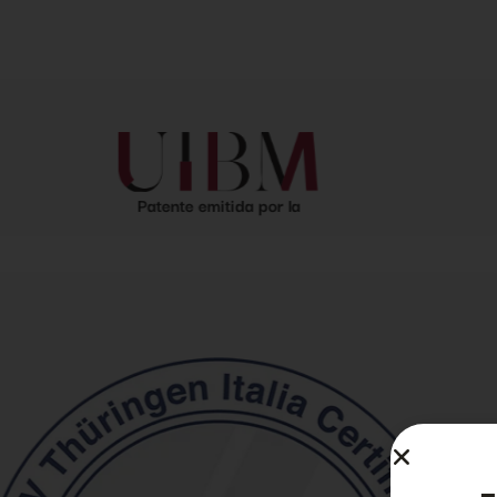
TÜV.
Patente emitida por la