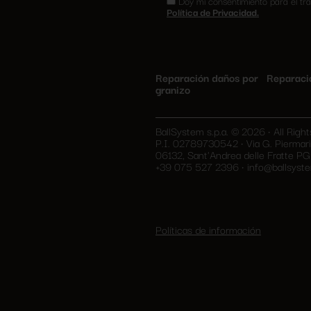
Doy mi consentimiento para el tra
Política de Privacidad.
Reparación daños por
Reparaci
granizo
BallSystem s.p.a. © 2026 • All Righ
P.I. 02789730542 • Via G. Piermari
06132, Sant'Andrea delle Fratte PG 
+39 075 527 2396
•
info@ballsyste
Políticas de información