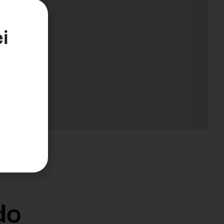
i
a
do