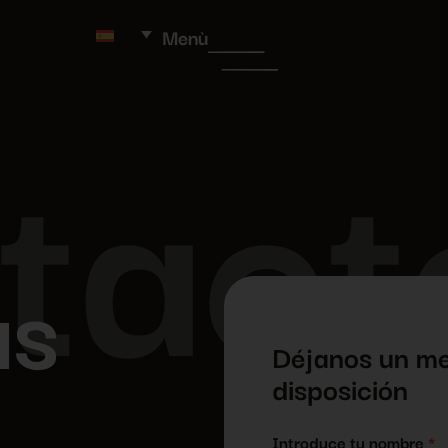
Menù
tact
as
Déjanos un me
disposición
Introduce tu nombre
*