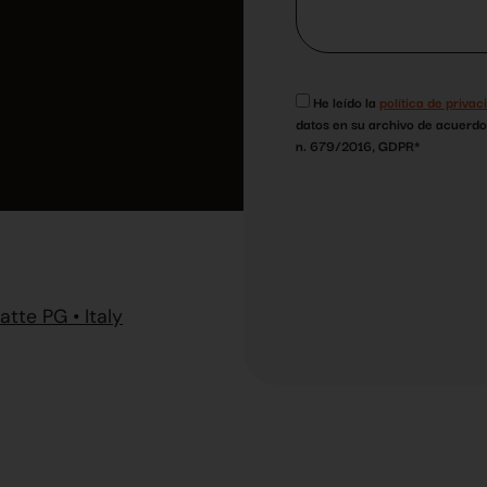
He leído la
política de privac
datos en su archivo de acuerd
n. 679/2016, GDPR*
atte PG • Italy