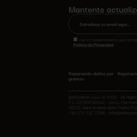
Mantente actuali
Doy mi consentimiento para el tra
Política de Privacidad.
Reparación daños por
Reparaci
granizo
BallSystem s.p.a. © 2026 • All Righ
P.I. 02789730542 • Via G. Piermari
06132, Sant'Andrea delle Fratte PG 
+39 075 527 2396
•
info@ballsyste