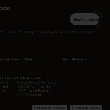
zado
Por
favor,
deja
tamiento de mis datos para la suscripción a la newsletter y acepto la
este
campo
vacío.
ón carrocería
Glass
Refurbishment
ts Reserved
Sede francese:
ni 23
France (Parigi - Puteaux)
• Italy
100-101 Tour Franklin
m.it
100 Terrasse Boieldieu
92800 Puteaux
•
Política de Privacidad
Política de Cookies