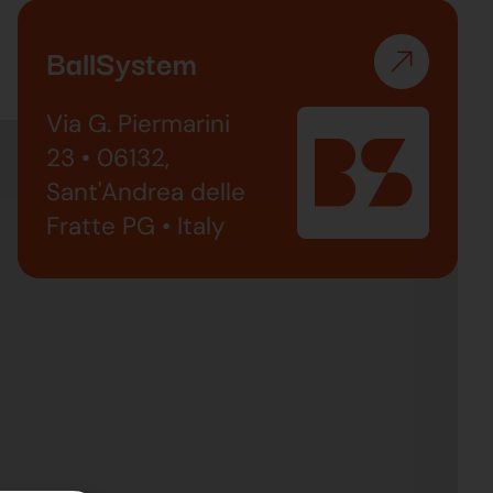
BallSystem
Via G. Piermarini
23 • 06132,
Sant'Andrea delle
Fratte PG • Italy