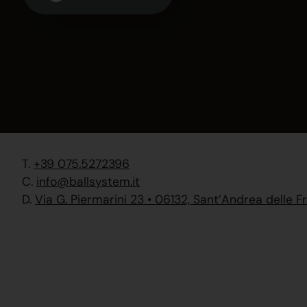
T.
+39 075.5272396
C.
info@ballsystem.it
D.
Via G. Piermarini 23 • 06132, Sant’Andrea delle Fr