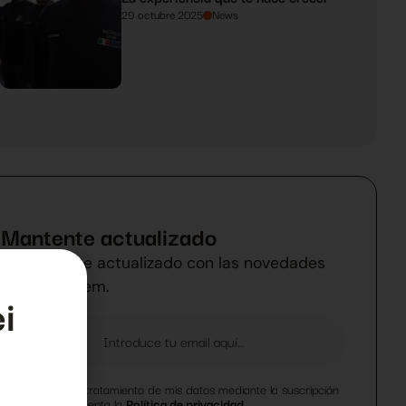
29 octubre 2025
News
Mantente actualizado
Manténgase actualizado con las novedades
de BallSystem.
i
Acepto el tratamiento de mis datos mediante la suscripción
al boletín y acepta la
Política de privacidad.