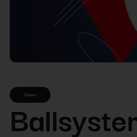
News
Ballsyste