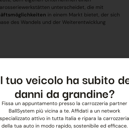
Karosseriewerkstätten unterscheidet, die mit
äftsmöglichkeiten
in einem Markt bietet, der sich
Phase des Wandels und der Weiterentwicklung
WEITER
Ballsystem auf dem Automotive Dealer Day 2019
Il tuo veicolo ha subito de
danni da grandine?
Fissa un appuntamento presso la carrozzeria partner
BallSystem più vicina a te. Affidati a un network
specializzato attivo in tutta Italia e ripara la carrozzeri
della tua auto in modo rapido, sostenibile ed efficace.