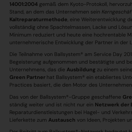
14001:2004
gemäß dem Kyoto-Protokoll, hervorzuh
Stand, an dem das Unternehmen sein
Kerngeschäf
Kaltreparaturmethode
, eine Weiterentwicklung d
vollständig ohne Spachtelmassen, Lacke und Lösu
Minimum reduziert und heute eine hochrentable M
unternehmerische Entwicklung der Partner in der Li
Die Teilnahme von Ballsystem® am Service Day 20
Begeisterung aufgenommen und bestätigte und bel
Unternehmens, das die
Ausbildung
zu einem seine
Green Partner
hat Ballsystem® ein etabliertes U
Practices basiert, die den Motor des Unternehmen
Das von der Ballsystem®-Gruppe geschaffene
Gre
ständig weiter und ist nicht nur ein
Netzwerk der 
Reparaturdienstleistungen bei Hagel- und Verkehrs
Lieferkette zum
Austausch
von Ideen, Projekten u
Der Beitritt zum Ballsystem®-Netzwerk bedeutet 