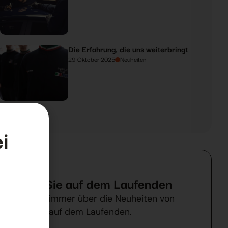
Die Erfahrung, die uns weiterbringt
29 Oktober 2025
Neuheiten
i
Bleiben Sie auf dem Laufenden
Bleiben Sie immer über die Neuheiten von
a
BallSystem auf dem Laufenden.