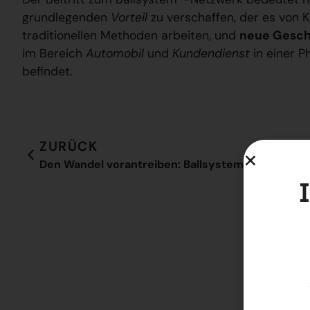
grundlegenden
Vorteil
zu verschaffen, der es von 
traditionellen Methoden arbeiten, und
neue Gesch
im Bereich
Automobil
und
Kundendienst
in einer 
befindet.
ZURÜCK
Den Wandel vorantreiben: Ballsystem erwartet Sie auf dem Service Day