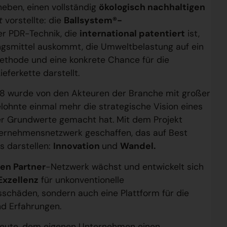
eben, einen vollständig
ökologisch nachhaltigen
t
vorstellte: die
Ballsystem®-
er PDR-Technik, die
international patentiert
ist,
ngsmittel auskommt, die Umweltbelastung auf ein
ethode und eine konkrete Chance für die
eferkette darstellt.
18 wurde von den Akteuren der Branche mit großer
ohnte einmal mehr die strategische Vision eines
r Grundwerte gemacht hat. Mit dem Projekt
nternehmensnetzwerk geschaffen, das auf Best
s darstellen:
Innovation
und
Wandel.
en Partner
-Netzwerk wächst und entwickelt sich
Exzellenz
für unkonventionelle
schäden, sondern auch eine Plattform für die
nd Erfahrungen.
heute, dem eigenen Unternehmen einen