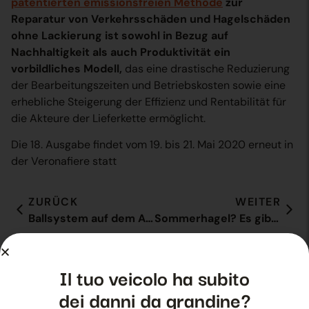
patentierten emissionsfreien Methode
zur
Reparatur von Verkehrsschäden und Hagelschäden
ohne Lackierung ist sowohl in Bezug auf
Nachhaltigkeit
als auch Produktivität ein
vorbildliches Modell,
das eine drastische Reduzierung
der Bearbeitungszeiten und Betriebskosten sowie eine
erhebliche Steigerung der Effizienz und Rentabilität für
die Akteure der Lieferkette ermöglicht.
Die 18. Ausgabe findet vom 19. bis 21. Mai 2020 erneut in
der Veronafiere statt
ZURÜCK
WEITER
Ballsystem auf dem Automotive Dealer Day 2019
Sommerhagel? Es gibt Ballsystem
Il tuo veicolo ha subito
Verwandte Beiträge
dei danni da grandine?