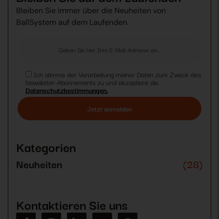
Bleiben Sie immer über die Neuheiten von
BallSystem auf dem Laufenden.
Ich stimme der Verarbeitung meiner Daten zum Zweck des
Newsletter-Abonnements zu und akzeptiere die
Datenschutzbestimmungen.
Bitte
lasse
dieses
Kategorien
Feld
leer.
Neuheiten
(28)
Kontaktieren Sie uns