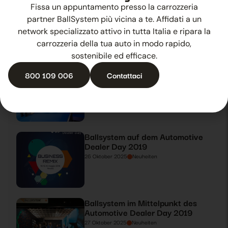
Den Wandel vorantreiben:
Fissa un appuntamento presso la carrozzeria
Ballsystem erwartet Sie auf dem
partner BallSystem più vicina a te. Affidati a un
Service Day
network specializzato attivo in tutta Italia e ripara la
24 Oktober 2025
Neuheiten
carrozzeria della tua auto in modo rapido,
sostenibile ed efficace.
Die Ballsystem-Methode im
800 109 006
Contattaci
Mittelpunkt des Service Day
25 Oktober 2025
Neuheiten
Ballsystem auf dem Automotive
Dealer Day 2019
26 Oktober 2025
Neuheiten
Ballsystem im Mittelpunkt des
Automotive Dealer Day 2019
27 Oktober 2025
Neuheiten