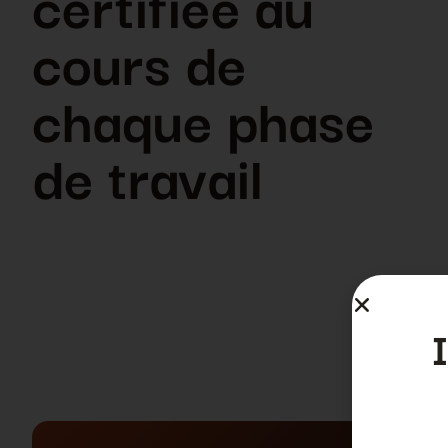
certifiée au
cours de
chaque phase
de travail