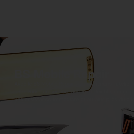
BS Mobile Repair
ue
Avec le BS Mobile Repair, nous amenons l’atelier
 rigoureux
chez vous : un service mobile et flexible, conçu po
atisfaction
une assistance immédiate et au plus près du clie