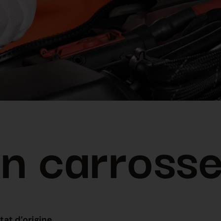
n carrosse
at d’origine.