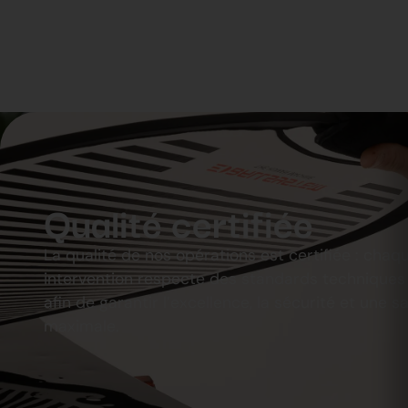
é
Qualité certifiée
ne
La qualité de nos opérations est certifiée : chaq
intervention respecte des standards techniques
afin de garantir l’excellence, la sécurité et une s
maximale.