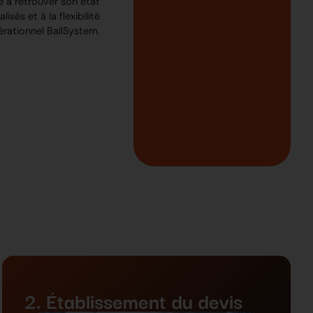
e à retrouver son état
isés et à la flexibilité
érationnel BallSystem.
2. Établissement du devis