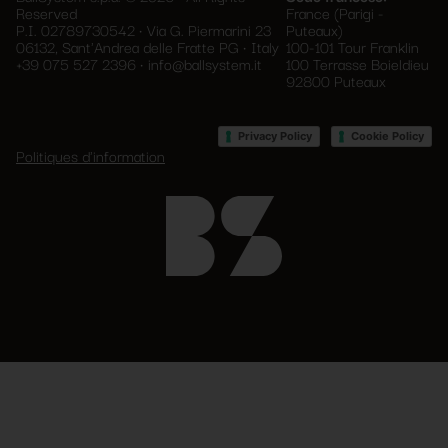
Reserved
France (Parigi -
P.I. 02789730542 • Via G. Piermarini 23
Puteaux)
06132, Sant'Andrea delle Fratte PG • Italy
100-101 Tour Franklin
+39 075 527 2396
•
info@ballsystem.it
100 Terrasse Boieldieu
92800 Puteaux
•
Privacy Policy
Cookie Policy
Politiques d'information