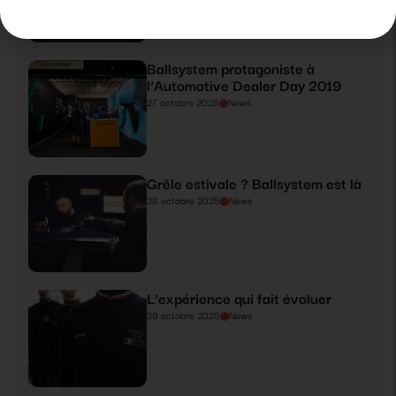
Ballsystem protagoniste à
l’Automotive Dealer Day 2019
27 octobre 2025
News
Grêle estivale ? Ballsystem est là
28 octobre 2025
News
L’expérience qui fait évoluer
29 octobre 2025
News