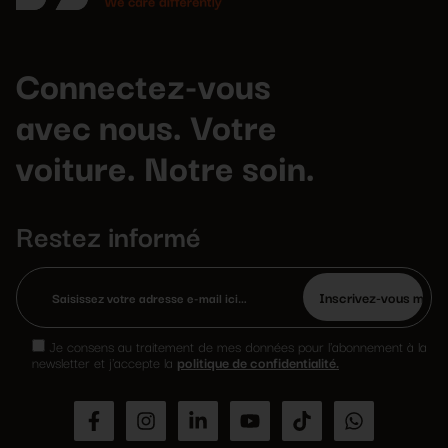
Connectez-vous
avec nous. Votre
voiture. Notre soin.
Restez informé
Veuillez
laisser
Je consens au traitement de mes données pour l'abonnement à la
ce
newsletter et j'accepte la
politique de confidentialité.
champ
vide.