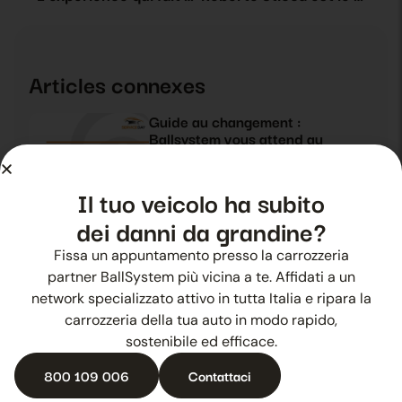
Articles connexes
Guide au changement :
Ballsystem vous attend au
Service Day
24 octobre 2025
News
Il tuo veicolo ha subito
dei danni da grandine?
La méthode Ballsystem
protagoniste au Service Day
Fissa un appuntamento presso la carrozzeria
25 octobre 2025
News
partner BallSystem più vicina a te. Affidati a un
network specializzato attivo in tutta Italia e ripara la
carrozzeria della tua auto in modo rapido,
sostenibile ed efficace.
Ballsystem à l’Automotive Dealer
Day 2019
800 109 006
Contattaci
26 octobre 2025
News