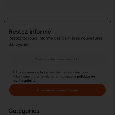
Restez informé
Restez toujours informé des dernières nouveautés
BallSystem.
Je consens au traitement de mes données pour
l'abonnement à la newsletter et j'accepte la
politique de
confidentialité.
Veuillez
laisser
ce
Catégories
champ
vide.