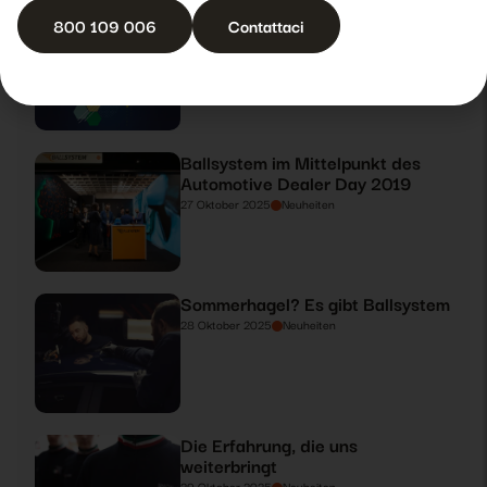
Ballsystem auf dem Automotive
800 109 006
Contattaci
Dealer Day 2019
26 Oktober 2025
Neuheiten
Ballsystem im Mittelpunkt des
Automotive Dealer Day 2019
27 Oktober 2025
Neuheiten
Sommerhagel? Es gibt Ballsystem
28 Oktober 2025
Neuheiten
Die Erfahrung, die uns
weiterbringt
29 Oktober 2025
Neuheiten