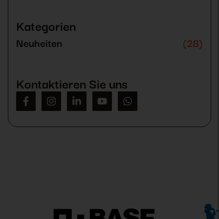
Bitte
lasse
dieses
Kategorien
Feld
leer.
Neuheiten
(28)
Kontaktieren Sie uns