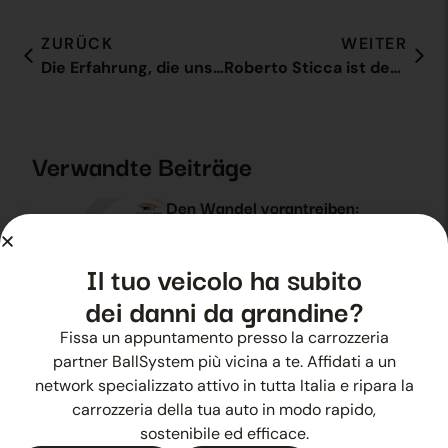
ZURÜCK
WEITER
Die Erfahrung, die uns weiterbringt
Roberto Sticca ist der neue CEO von Ballsystem
Verwandte Beiträge
Den Wandel vorantreiben:
Ballsystem erwartet Sie auf dem
Service Day
24 Oktober 2025
Neuheiten
Il tuo veicolo ha subito
dei danni da grandine?
Die Ballsystem-Methode im
Fissa un appuntamento presso la carrozzeria
Mittelpunkt des Service Day
partner BallSystem più vicina a te. Affidati a un
25 Oktober 2025
Neuheiten
network specializzato attivo in tutta Italia e ripara la
carrozzeria della tua auto in modo rapido,
sostenibile ed efficace.