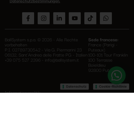
Feld
Datenschutzbestimmungen.
leer.
BallSystem s.p.a. © 2026 - Alle Rechte
Sede francese:
vorbehalten
France (Parigi -
P.I. 02789730542 - Via G. Piermarini 23
Puteaux)
06132, Sant'Andrea delle Fratte PG - Italien
100-101 Tour Franklin
+39 075 527 2396
-
info@ballsystem.it
100 Terrasse
Boieldieu
92800 Puteaux
–
Datenschutz
Cookie-Richtlinie
Informationspolitik