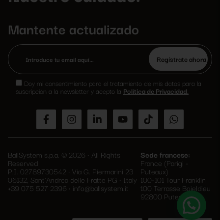
Mantente actualizado
Por
favor,
Doy mi consentimiento para el tratamiento de mis datos para la
deja
suscripción a la newsletter y acepto la
Política de Privacidad.
este
campo
vacío.
BallSystem s.p.a. © 2026 • All Rights
Sede francese:
Reserved
France (Parigi -
P.I. 02789730542 • Via G. Piermarini 23
Puteaux)
06132, Sant'Andrea delle Fratte PG • Italy
100-101 Tour Franklin
+39 075 527 2396
•
info@ballsystem.it
100 Terrasse Boieldieu
92800 Puteaux