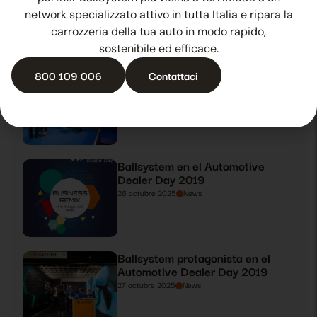
24 octubre 2025
News
network specializzato attivo in tutta Italia e ripara la
carrozzeria della tua auto in modo rapido,
sostenibile ed efficace.
El método Ballsystem
800 109 006
Contattaci
protagonista en el Service Da
25 octubre 2025
News
Ballsystem en el Automotive
Dealer Day 2019
26 octubre 2025
News
Ballsystem protagonista en el
Automotive Dealer Day 2019
27 octubre 2025
News