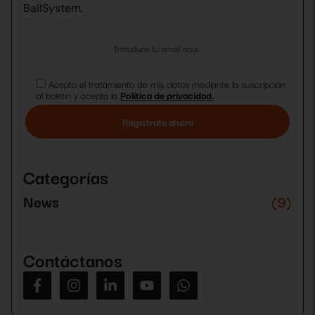
BallSystem.
Acepto el tratamiento de mis datos mediante la suscripción
al boletín y acepta la
Política de privacidad.
Por
favor,
deja
Categorías
este
campo
News
(9)
vacío.
Contáctanos