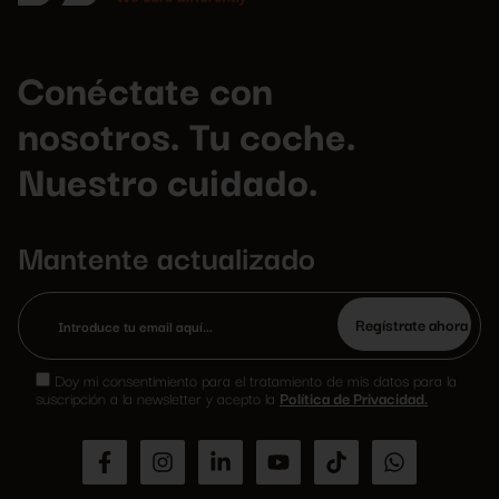
Conéctate con
nosotros. Tu coche.
Nuestro cuidado.
Mantente actualizado
Por
favor,
Doy mi consentimiento para el tratamiento de mis datos para la
deja
suscripción a la newsletter y acepto la
Política de Privacidad.
este
campo
vacío.