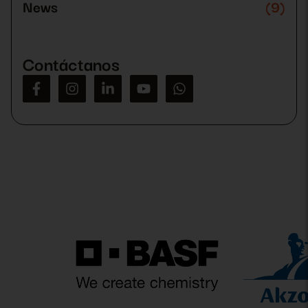
News
(9)
vacío.
Contáctanos