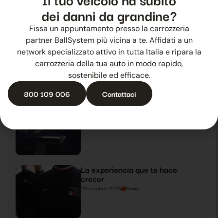
dei danni da grandine?
Fissa un appuntamento presso la carrozzeria
partner BallSystem più vicina a te. Affidati a un
Ballsystem protagonista en el
Automotive Dealer Day 2019
network specializzato attivo in tutta Italia e ripara la
27 octubre 2025
News
carrozzeria della tua auto in modo rapido,
sostenibile ed efficace.
800 109 006
Contattaci
¿Granizo en verano? Está
Ballsystem
28 octubre 2025
News
La experiencia que te hace
crecer
29 octubre 2025
News