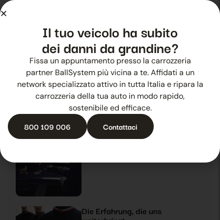
Ballsystem auf dem Automotive
Il tuo veicolo ha subito
Dealer Day 2019
26 Oktober 2025
Neuheiten
dei danni da grandine?
Fissa un appuntamento presso la carrozzeria
partner BallSystem più vicina a te. Affidati a un
Ballsystem im Mittelpunkt des
network specializzato attivo in tutta Italia e ripara la
Automotive Dealer Day 2019
carrozzeria della tua auto in modo rapido,
27 Oktober 2025
Neuheiten
sostenibile ed efficace.
800 109 006
Contattaci
Sommerhagel? Es gibt Ballsystem
28 Oktober 2025
Neuheiten
Die Erfahrung, die uns
weiterbringt