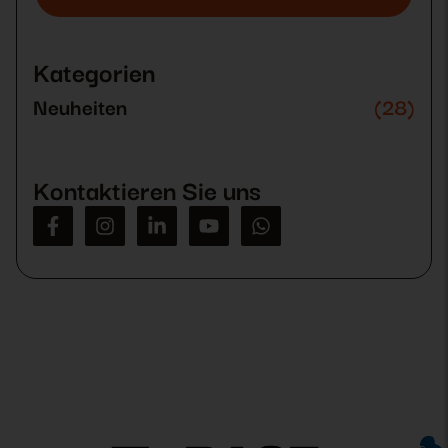
Bitte
lasse
dieses
Kategorien
Feld
leer.
Neuheiten
(28)
Kontaktieren Sie uns