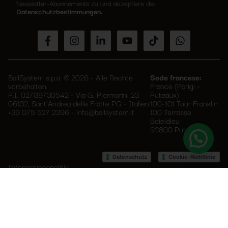
dieses
Newsletter-Abonnements zu und akzeptiere die
Feld
Datenschutzbestimmungen.
leer.
BallSystem s.p.a. © 2026 - Alle Rechte
Sede francese:
vorbehalten
France (Parigi -
P.I. 02789730542 - Via G. Piermarini 23
Puteaux)
06132, Sant'Andrea delle Fratte PG - Italien
100-101 Tour Franklin
+39 075 527 2396
-
info@ballsystem.it
100 Terrasse
Boieldieu
92800 Puteaux
–
Datenschutz
Cookie-Richtlinie
Informationspolitik