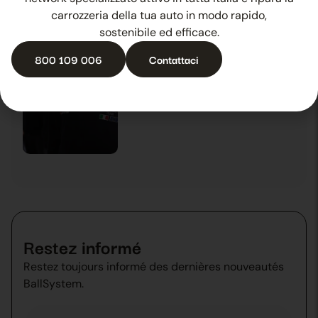
28 octobre 2025
News
carrozzeria della tua auto in modo rapido,
sostenibile ed efficace.
800 109 006
Contattaci
L’expérience qui fait évoluer
29 octobre 2025
News
Restez informé
Restez toujours informé des dernières nouveautés
BallSystem.