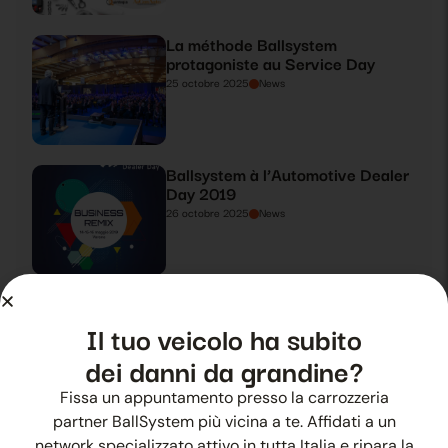
La méthode Ballsystem
protagoniste au Service Day
25 octobre 2025
News
Ballsystem à l’Automotive Dealer
Day 2019
26 octobre 2025
News
Ballsystem protagoniste à
l’Automotive Dealer Day 2019
Il tuo veicolo ha subito
27 octobre 2025
News
dei danni da grandine?
Fissa un appuntamento presso la carrozzeria
partner BallSystem più vicina a te. Affidati a un
Grêle estivale ? Ballsystem est là
network specializzato attivo in tutta Italia e ripara la