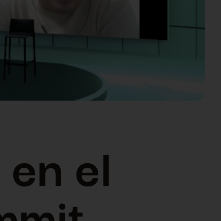
 en el
mmit