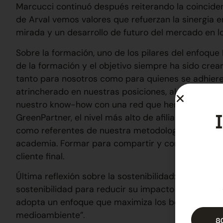
Marcucci continuó después reiterando la coincidenc
de Arval vemos valores que refuerzan la sinergia e
mirada y un desarrollo de futuro del mercado en l
Sobre la formación, uno de los pilares del enfoqu
de la formación y el objetivo siempre ha sido crea
tanto para nosotros como para quienes se adhier
atrincherado en nuestras posiciones, al contrario
nuestro know-how con una red que hemos ido desa
GreenPartner, el nivel más alto de afiliación a nue
como referentes de nuestra metodología precisame
academia. Formar para compartir y compartir para 
cliente final.
Última reflexión sobre la sostenibilidad: “Todos lo
sostenibilidad para reducir su impacto en el medio
adopta un enfoque que maximiza los beneficios de 
medioambiente”.
8