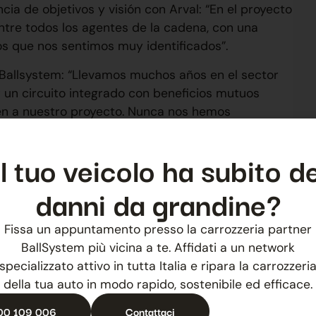
ia de objetivos y visión con Arval: “En el proyecto
ntre todos los agentes de la cadena, con una
os que nos sentimos muy identificados”.
e Ballsystem: “Llevamos muchos años en el sector
r un circuito integrado con beneficios mutuos
en a nuestro proyecto. Nunca nos hemos
, siempre hemos sentido la necesidad de compartir
rrollando con el tiempo. Nuestra red
Il tuo veicolo ha subito de
stro network, hace que existan talleres que actúan
nte gracias a la formación impartida por nuestra
danni da grandine?
crear y desarrollar valor recíproco y para el
Fissa un appuntamento presso la carrozzeria partner
BallSystem più vicina a te. Affidati a un network
s agentes del sector avanzan en la dirección de la
specializzato attivo in tutta Italia e ripara la carrozzeri
ambiente. Ballsystem, por su propia naturaleza,
della tua auto in modo rapido, sostenibile ed efficace.
la reparación y busca aportar beneficios al
00 109 006
Contattaci