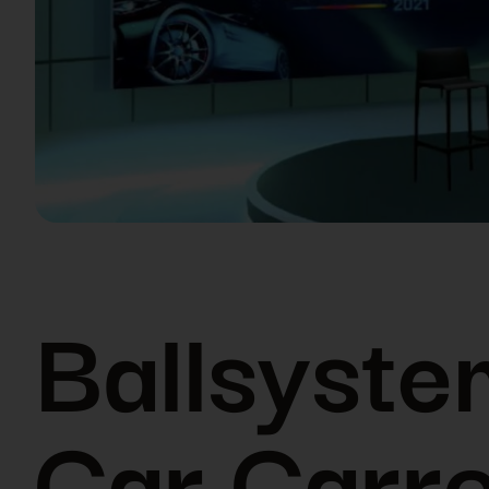
Ballsyste
Car Carr