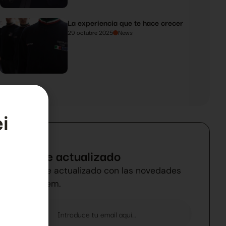
La experiencia que te hace crecer
29 octubre 2025
News
i
Mantente actualizado
Manténgase actualizado con las novedades
de BallSystem.
a