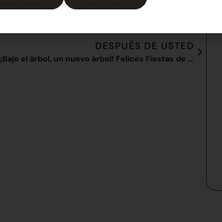
DESPUÉS DE USTED
¡Bajo el árbol, un nuevo árbol! Felices Fiestas de parte de Ballsystem