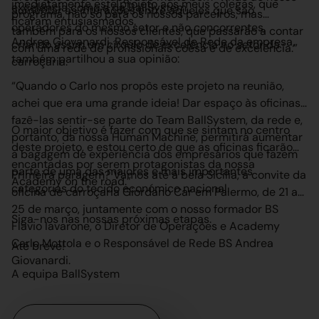
imediatamente este projeto aos meus colegas, que
excelência como a da BallSystem.
aumentar as interações entre aqueles que são
programa, não só para os nossos parceiros, mas
ficaram entusiasmados.
operadores do mesmo setor e não concorrentes,
também para os nossos clientes, que passarão a contar
Andrea Giovanardi, Responsável de Rede da empresa,
criando assim um círculo de excelência no setor da
com uma rede de profissionais coesa e de excelência.”
também partilhou a sua opinião:
carroçaria.
“Quando o Carlo nos propôs este projeto na reunião,
achei que era uma grande ideia! Dar espaço às oficinas,
fazê-las sentir-se parte do Team BallSystem, da rede e,
O maior objetivo é fazer com que se sintam no centro
portanto, da nossa Human Machine, permitirá aumentar
deste projeto, e estou certo de que as oficinas ficarão
a bagagem de experiência dos empresários que fazem
encantadas por serem protagonistas da nossa
parte de uma das maiores e mais importantes
Primeira paragem? Vamos até à bela Sicília, a convite da
Academy on the road.”
categorias do tecido económico nacional.
oficina de carroçaria Giordano Car em Palermo, de 21 a
25 de março, juntamente com o nosso formador BS
Siga-nos nas nossas próximas etapas.
Flavio Iavarone, o Diretor de Operações e Academy
Carlo Mottola e o Responsável de Rede BS Andrea
Até breve!
Giovanardi.
A equipa BallSystem