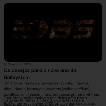
que a sustentabilidade é um valor fundamental que toda
proteção do planeta é uma responsabilidade que
a Rede BS respeita.
muitas vezes as empresas não sentem. É precisamente
a partir de nós que deve começar: é por isso que a
BallSystem fez uma parceria com a ONE TREE PLANTED.”
17 Novembro 2025
Os desejos para o novo ano da
BallSystem
Um ano recheado de novidades, acontecimentos,
dificuldades, formações, eventos (online e offline),
partilhas, reconhecimentos, pequenas grandes vitórias,
Tudo isto e muito mais é o que deixa para trás a
batalhas tornadas ainda mais complexas pela
BallSystem neste longo 2021, um ano que se revelou
emergência sanitária que ainda persiste.