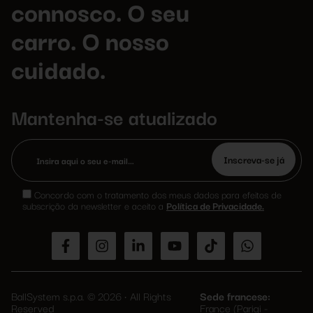
connosco. O seu
carro. O nosso
cuidado.
Mantenha-se atualizado
Please
leave
Concordo com o tratamento dos meus dados para efeitos de
this
subscrição da newsletter e aceito a
Política de Privacidade.
field
empty.
BallSystem s.p.a. © 2026 • All Rights
Sede francese:
Reserved
France (Parigi -