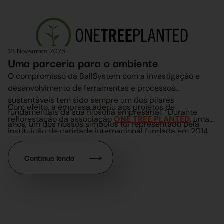
18 Novembro 2025
Uma parceria para o ambiente
O compromisso da BallSystem com a investigação e
desenvolvimento de ferramentas e processos
sustentáveis tem sido sempre um dos pilares
Com efeito, a empresa aderiu aos projetos de
fundamentais da sua filosofia empresarial. “Durante
reflorestação da associação
ONE TREE PLANTED
, uma
anos, um dos nossos símbolos foi representado pela
instituição de caridade internacional fundada em 2014
árvore composta pelas alavancas que utilizamos na
com a missão de plantar árvores em todo o mundo
reparação a frio, um método que envolve ferramentas
pelos inúmeros efeitos positivos que têm no ambiente,
Continue lendo
de engenharia e o conhecimento técnico dos
absorvendo CO2, emitindo oxigénio, combatendo a
operadores da BallSystem”, explica Carlo Mottola,
erosão do solo, promovendo a biodiversidade e muito
Diretor de Operações da BallSystem. “Um sistema de
mais. Para cada parceiro da sua grande rede, a
emissões zero em que o trabalho de excelência e o
BallSystem planta uma árvore que representa o
respeito pelo ambiente andam de mãos dadas. No
nascimento e a consolidação de uma colaboração em
entanto, acreditamos que o compromisso com a