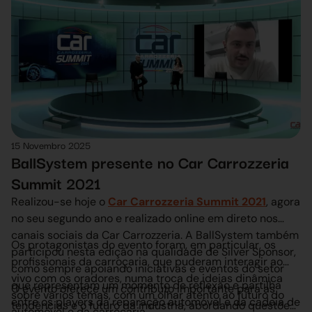
último, mas não menos importante, a sustentabilidade,
graças ao seu método de emissões zero.”
15 Novembro 2025
BallSystem presente no Car Carrozzeria
Summit 2021
Realizou-se hoje o
Car Carrozzeria Summit 2021
, agora
no seu segundo ano e realizado online em direto nos
canais sociais da Car Carrozzeria. A BallSystem também
Os protagonistas do evento foram, em particular, os
participou nesta edição na qualidade de Silver Sponsor,
profissionais da carroçaria, que puderam interagir ao
como sempre apoiando iniciativas e eventos do setor
vivo com os oradores, numa troca de ideias dinâmica
que representam um momento de reflexão e partilha
O evento oferece um contributo importante para as
sobre vários temas, com um olhar atento ao futuro do
entre os players da reparação automóvel e da cadeia de
tendências e o futuro da indústria, abordando questões
automóvel e da carroçaria.