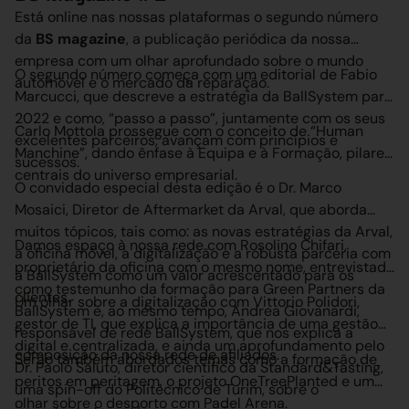
Está online nas nossas plataformas o segundo número
da
BS magazine
, a publicação periódica da nossa
empresa com um olhar aprofundado sobre o mundo
O segundo número começa com um editorial de Fabio
automóvel e o mercado da reparação.
Marcucci, que descreve a estratégia da BallSystem para
2022 e como, “passo a passo”, juntamente com os seus
Carlo Mottola prossegue com o conceito de “Human
excelentes parceiros, avançam com princípios e
Manchine”, dando ênfase à Equipa e à Formação, pilares
sucessos.
centrais do universo empresarial.
O convidado especial desta edição é o Dr. Marco
Mosaici, Diretor de Aftermarket da Arval, que aborda
muitos tópicos, tais como: as novas estratégias da Arval,
Damos espaço à nossa rede com Rosolino Chifari,
a oficina móvel, a digitalização e a robusta parceria com
proprietário da oficina com o mesmo nome, entrevistado
a BallSystem como um valor acrescentado para os
como testemunho da formação para Green Partners da
clientes.
Um olhar sobre a digitalização com Vittorio Polidori,
BallSystem e, ao mesmo tempo, Andrea Giovanardi,
gestor de TI, que explica a importância de uma gestão
responsável de rede BallSystem, que nos explica a
digital e centralizada, e ainda um aprofundamento pelo
composição da nossa rede de afiliados.
Serão também abordados temas como a formação de
Dr. Paolo Saluto, diretor científico da Standard&Tasting,
peritos em peritagem, o projeto OneTreePlanted e um
uma spin-off do Politécnico de Turim, sobre o
olhar sobre o desporto com Padel Arena.