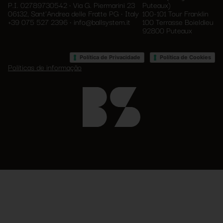
P.I. 02789730542 • Via G. Piermarini 23
Puteaux)
06132, Sant'Andrea delle Fratte PG • Italy
100-101 Tour Franklin
+39 075 527 2396
•
info@ballsystem.it
100 Terrasse Boieldieu
92800 Puteaux
•
Política de Privacidade
Política de Cookies
Políticas de informação