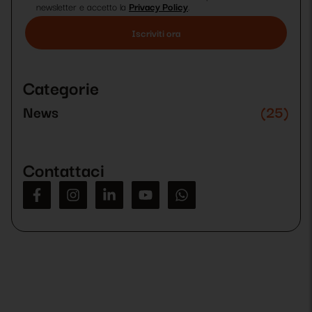
newsletter e accetto la
Privacy Policy
.
Si
prega
di
Categorie
lasciare
vuoto
News
(25)
questo
campo.
Contattaci