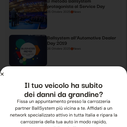
Il metodo Ballsystem
protagonista al Service Day
25 Ottobre 2025
News
Ballsystem all’Automotive Dealer
Day 2019
26 Ottobre 2025
News
Ballsystem protagonista ad
Automotive Dealer Day 2019
Il tuo veicolo ha subito
27 Ottobre 2025
News
dei danni da grandine?
Fissa un appuntamento presso la carrozzeria
partner BallSystem più vicina a te. Affidati a un
Grandine estiva? C’è Ballsystem
network specializzato attivo in tutta Italia e ripara la
28 Ottobre 2025
News
carrozzeria della tua auto in modo rapido,