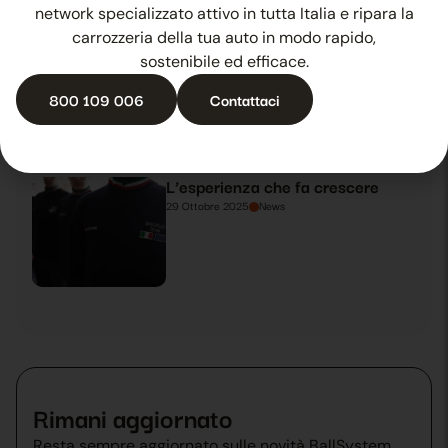
network specializzato attivo in tutta Italia e ripara la
carrozzeria della tua auto in modo rapido,
Grandine estiva? C’è Ballsystem
sostenibile ed efficace.
28 Ottobre 2025
News
800 109 006
Contattaci
L’esperienza che fa crescere
29 Ottobre 2025
News
Rimani aggiornato
Resta sempre aggiornato sulle novità BallSystem.