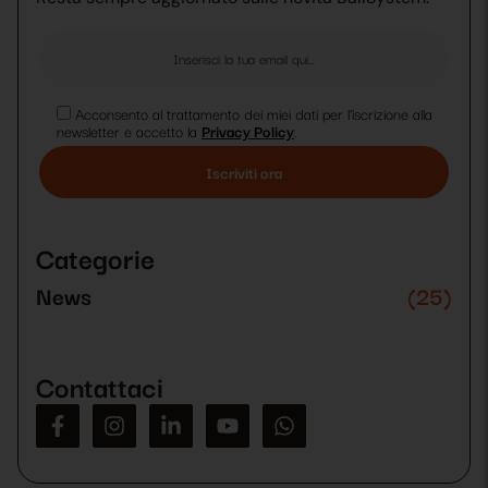
Acconsento al trattamento dei miei dati per l’iscrizione alla
newsletter e accetto la
Privacy Policy
.
Si
prega
di
Categorie
lasciare
vuoto
News
(25)
questo
campo.
Contattaci