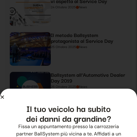
vi aspetta al Service Day
24 Ottobre 2025
News
Il metodo Ballsystem
protagonista al Service Day
25 Ottobre 2025
News
Ballsystem all’Automotive Dealer
Day 2019
26 Ottobre 2025
News
Il tuo veicolo ha subito
Ballsystem protagonista ad
dei danni da grandine?
Automotive Dealer Day 2019
Fissa un appuntamento presso la carrozzeria
27 Ottobre 2025
News
partner BallSystem più vicina a te. Affidati a un