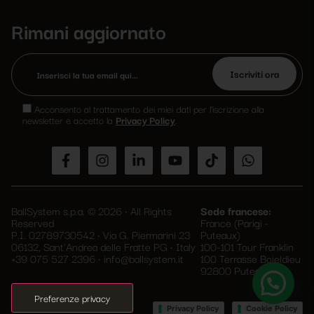
Rimani aggiornato
Si
prega
Acconsento al trattamento dei miei dati per l’iscrizione alla
di
newsletter e accetto la
Privacy Policy
.
lasciare
vuoto
questo
campo.
BallSystem s.p.a. © 2026 • All Rights
Sede francese:
Reserved
France (Parigi -
P.I. 02789730542 • Via G. Piermarini 23
Puteaux)
06132, Sant'Andrea delle Fratte PG • Italy
100-101 Tour Franklin
+39 075 527 2396
•
info@ballsystem.it
100 Terrasse Boieldieu
92800 Puteaux
•
Privacy Policy
Cookie Policy