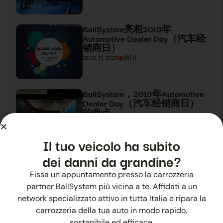
BallSystem亮相2019年
Automotive Dealer Day（汽车经
销商日）
26 10 月 2025
新闻
BallSystem，2019年Automotive
Dealer Day（汽车经销商日）
的焦点
27 10 月 2025
新闻
Il tuo veicolo ha subito
dei danni da grandine?
夏季冰雹？ 有BallSystem
28 10 月 2025
新闻
Fissa un appuntamento presso la carrozzeria
partner BallSystem più vicina a te. Affidati a un
network specializzato attivo in tutta Italia e ripara la
carrozzeria della tua auto in modo rapido,
促使成长的体验
sostenibile ed efficace.