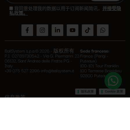
Please
leave
我同意处理我的数据以用于订阅新闻简讯，
并接受隐
this
私政策。
field
empty.
BallSystem s.p.a.© 2026 - 版权所有
Sede francese:
P.I. 02789730542 - Via G. Piermarini 23
France (Parigi -
06132, Sant'Andrea delle Fratte PG -
Puteaux)
Italy
100-101 Tour Franklin
+39 075 527 2396
-
info@ballsystem.it
100 Terrasse Boieldieu
92800 Puteaux
–
隐私政策
Cookie 政策
信息政策