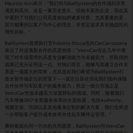
Maurizio Acri表示：“我们对与BallSystem的合作感到非常
满意和高兴。这是一家历史悠久、经验丰富的企业，我在其
中看到了与我们公司高度相似的诸多特质。尤其重要的是，
双方都秉持以客户为中心的理念，并坚定追求具有挑战性的
增长目标。”
BallSystem首席执行官Roberto Sticca也向CarCarrozzeria
表达了对这项新合作的高度热情：“VetroCar在近几年中展
现了对市场需求的高度专业解读能力与卓越实力，所取得的
成果已充分证明这一点。对我们而言，能够与其建立合作关
系是一项莫大的荣幸，尤其是在我们希望为BallSystem打
造全新市场定位的背景下——该定位旨在强化我们面向保险
合作伙伴与车队客户的服务能力；而这一细分市场正是
VetroCar凭借卓越实力深度耕耘的领域。同时，随着我们
汽车维修360°全新服务体系的全面拓展，包括Authority、
视频定损、培训以及其他量身定制的解决方案，我们也将进
一步帮助客户提升成本效率并优化车辆停运管理。”
秉持着面向同一方向的共同愿景，BallSystem与VetroCar