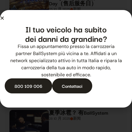
Day（售后服务日）
25 10 月 2025
新闻
Il tuo veicolo ha subito
dei danni da grandine?
BallSystem亮相2019年
Automotive Dealer Day（汽车经
销商日）
Fissa un appuntamento presso la carrozzeria
26 10 月 2025
新闻
partner BallSystem più vicina a te. Affidati a un
network specializzato attivo in tutta Italia e ripara la
carrozzeria della tua auto in modo rapido,
BallSystem，2019年Automotive
sostenibile ed efficace.
Dealer Day（汽车经销商日）
的焦点
800 109 006
Contattaci
27 10 月 2025
新闻
夏季冰雹？ 有BallSystem
28 10 月 2025
新闻