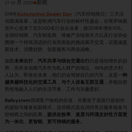
27 10 月 2025
新闻
019年
Automotive Dealer Day
（汽车经销商日）三天活
动圆满落幕，这是欧洲汽车行业的标杆性盛会，在维罗纳展
览中心迎来了近5000名行业从业者，较2018年增长10%。
全国经销商、汽车制造商、维修产业链相关方以及行业协会
围绕一个持续演进的行业所面临的挑战展开交流，议题涵盖
新技术、消费趋势、创新服务与商业战略。
放眼
未来出行
，
汽车共享与综合交通出行
仍是强劲增长的趋
势，但并未动摇汽车作为私人财产的地位。46%的意大利
人认为，即使在未来，他们仍会驾驶自己的汽车，这是一
种
越来越科技化的交通工具
，
与个人设备互联互通
，并能自然
而然地融入人们的生活节奏、工作与兴趣爱好。
Ballsystem
强调客户旅程的价值，并聚焦于道路行驶损伤
的援助与修复创新模式，这些模式旨在消弭售后服务链条与
经销商之间的距离，
提供在效率
、
速度与环境友好性方面更
为
一
体化
、
更智能、更可持续的服务。