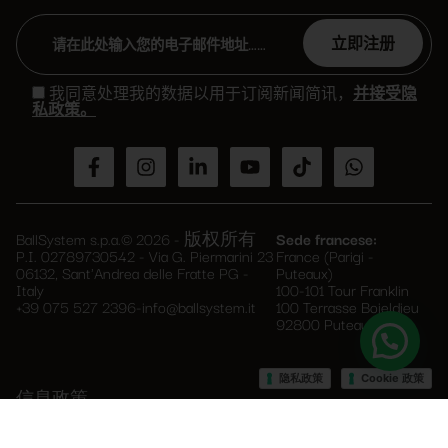
Please
leave
我同意处理我的数据以用于订阅新闻简讯，
并接受隐
this
私政策。
field
empty.
BallSystem s.p.a.© 2026 - 版权所有
Sede francese:
P.I. 02789730542 - Via G. Piermarini 23
France (Parigi -
06132, Sant'Andrea delle Fratte PG -
Puteaux)
Italy
100-101 Tour Franklin
+39 075 527 2396
-
info@ballsystem.it
100 Terrasse Boieldieu
92800 Puteaux
–
隐私政策
Cookie 政策
信息政策