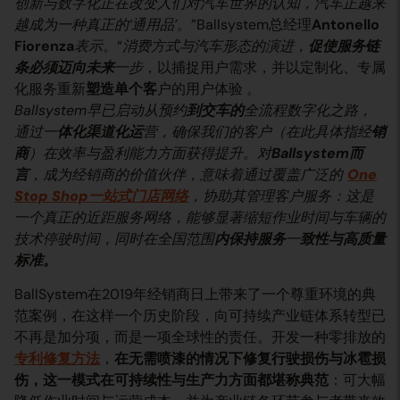
创新与数字化正在改变人们对汽车世界的认知，汽车正越来
越成为一种真正的‘通用品’。
”Ballsystem总经理
Antonello
Fiorenza
表示
。“
消费方式与汽车形态的演进，
促使服务链
条必须迈向未来
一步
，以捕捉用户需求，并以定制化、专属
化服务重新
塑造单个客
户的用户体验 。
Ballsystem早已启动从预约
到交车的
全流程数字化之路，
通过一
体化渠道化运
营，确保我们的客户（在此具体指经
销
商
）在效率与盈利能力方面获得提升。对
Ballsystem而
言
，成为经销商的价值伙伴，意味着通过覆盖广泛的
One
Stop Shop一站式门店网络
，协助其管理客户服务：这是
一个真正的近距服务网络，能够显著缩短作业时间与车辆的
技术停驶时间，同时在全国范围
内保持服务
一
致性与高质量
标准。
BallSystem在2019年经销商日上带来了一个尊重环境的典
范案例，在这样一个历史阶段，向可持续产业链体系转型已
不再是加分项，而是一项全球性的责任。开发一种零排放的
专利修复方法
，
在无需喷漆的情况下修复行驶损伤与冰雹损
伤，这一模式在可持续性与生产力方面都堪称典范
：可大幅