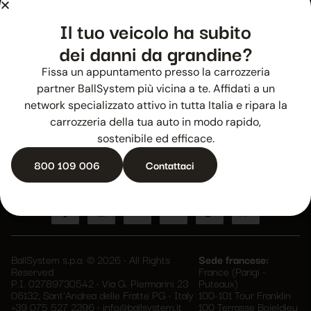
La tua auto. La
nostra cura.
Il tuo veicolo ha subito
dei danni da grandine?
Fissa un appuntamento presso la carrozzeria
Rimani aggiornato
partner BallSystem più vicina a te. Affidati a un
network specializzato attivo in tutta Italia e ripara la
carrozzeria della tua auto in modo rapido,
sostenibile ed efficace.
Si
prega
Acconsento al trattamento dei miei dati per l’iscrizione alla
800 109 006
Contattaci
di
newsletter e accetto la
Privacy Policy
.
lasciare
vuoto
questo
campo.
BallSystem s.p.a. © 2026 • All Rights
Sede francese:
Reserved
France (Parigi -
P.I. 02789730542 • Via G. Piermarini 23
Puteaux)
06132, Sant'Andrea delle Fratte PG • Italy
100-101 Tour Franklin
+39 075 527 2396
•
info@ballsystem.it
100 Terrasse Boieldieu