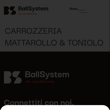
Menù
CARROZZERIA
MATTAROLLO & TONIOLO
Connettiti con noi.