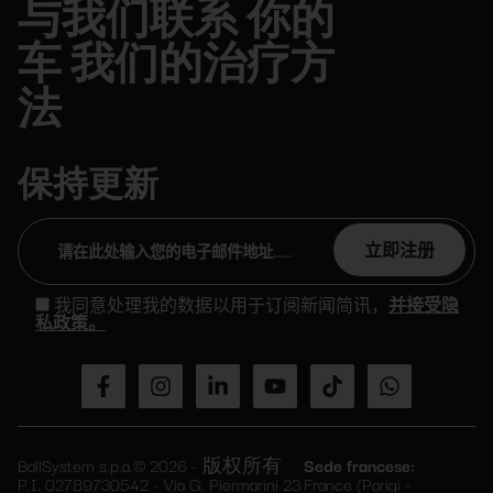
与我们联系 你的
车 我们的治疗方
法
保持更新
Please
leave
我同意处理我的数据以用于订阅新闻简讯，
并接受隐
this
私政策。
field
empty.
BallSystem s.p.a.© 2026 - 版权所有
Sede francese:
P.I. 02789730542 - Via G. Piermarini 23
France (Parigi -