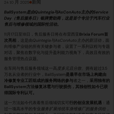
24 10 月 2025
新闻
BallSystem是由Quintegia与AsConAuto主办的Service
Day（售后服务日）银牌赞助商，这是首个专注于汽车行业
售后与维修领域的国际性活动。
11月17日至18日，售后服务日将在布雷西亚
Brixia Forum首
次亮相
，这是由
Quintegia与AsConAuto主办的新活动
，面
向维修产业链的所有关键参与者，设置了一系列议程与专题
对话，聚焦在数字化与提升盈利能力视角下，高效且有效的
服务管理热点议题。
在车间与售后服务领域这一高
度多元且分散
、拥有超过3.5
万名从业者的行业中，BallSystem
是最早在市场上构建由
冷修复专业工匠组成的服务网络的参与
者之一，
采用独有的
BallSystem方法修复冰雹与行驶损伤，其独创性如今已获
得国际专利认可。
这一方法如今代表着售后领域切实可
行的创业发展机遇
：通
过一项高水平的专业
服务扩展传统车身维修厂的服务供给
，