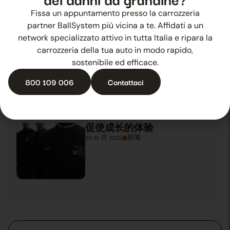
Dealer Day（汽车经销商日）
的焦点
Fissa un appuntamento presso la carrozzeria
27 10 月 2025
新闻
partner BallSystem più vicina a te. Affidati a un
network specializzato attivo in tutta Italia e ripara la
carrozzeria della tua auto in modo rapido,
夏季冰雹？ 有BallSystem
sostenibile ed efficace.
28 10 月 2025
新闻
800 109 006
Contattaci
促使成长的体验
29 10 月 2025
新闻